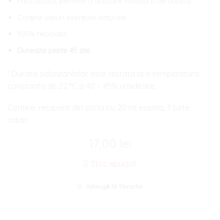
Fara alcool, permite o difuzare intensa si de durata.
Conține uleiuri esențiale naturale.
100% reciclabil
Dureaza peste 45 zile.
* Durata odorizantelor este testata la o temperatura
constanta de 22 °C si 40 – 45% umiditate.
Contine: recipient din sticla cu 20 ml esenta, 3 bete
ratan.
17,00
lei
Stoc epuizat
Adaugă la favorite