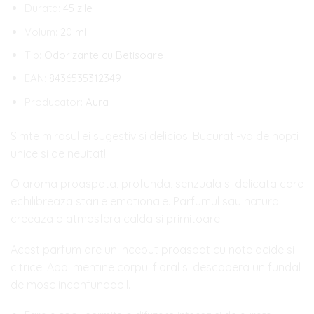
Durata:
45 zile
Volum:
20 ml
Tip:
Odorizante cu Betisoare
EAN:
8436535312349
Producator:
Aura
Simte mirosul ei sugestiv si delicios! Bucurati-va de nopti
unice si de neuitat!
O aroma proaspata, profunda, senzuala si delicata care
echilibreaza starile emotionale. Parfumul sau natural
creeaza o atmosfera calda si primitoare.
Acest parfum are un inceput proaspat cu note acide si
citrice. Apoi mentine corpul floral si descopera un fundal
de mosc inconfundabil.