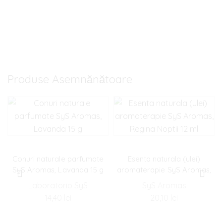
Produse Asemnănătoare
Conuri naturale parfumate
Esenta naturala (ulei)
SyS Aromas, Lavanda 15 g
aromaterapie SyS Aromas,
Regina Noptii 12 ml
Laboratorio SyS
SyS Aromas
14,40
lei
20,10
lei