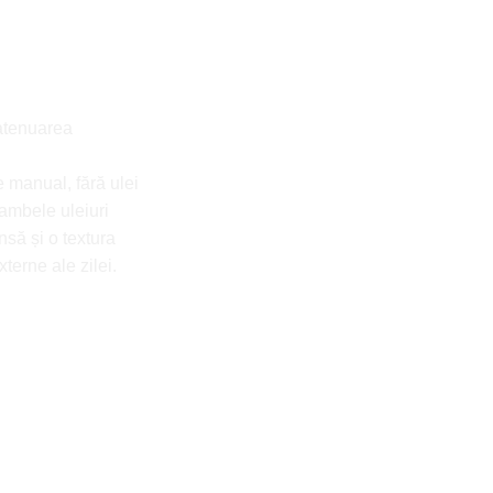
 atenuarea
 manual, fără ulei
 ambele uleiuri
ensă și o textura
erne ale zilei.