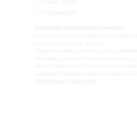
Greutate:
100 gr
Tip:
Sapun Solid
Proprietățile săpunului Rosa Mosqueta
Regenerator dermic și cicatrizant. Ideal pentru
vergeturilor, cicatricilor şi petelor.
Săpunurile naturale premium SyS sunt realizate
de palmier, cu ulei de măsline și ulei de cocos,
oferind o îngrijire zilnică a pielii cu o aromă int
cremoasă, protejând epiderma de agresiunile ext
Fără Parabeni. Fără sulfați.