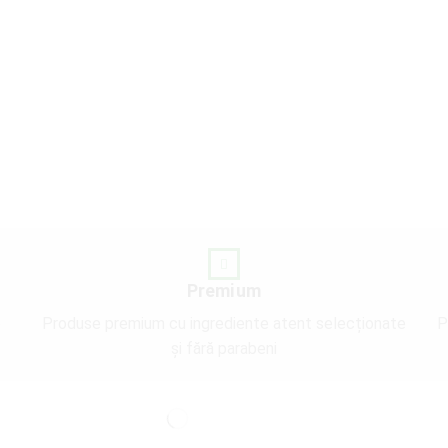
Premium
e
Produse premium cu ingrediente atent selecționate
P
și fără parabeni