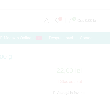
0
0
Coș
0,00
lei
Magazin Online
Despre Ubani
Contact
HOT
00 g
22,00
lei
Stoc epuizat
Adaugă la favorite