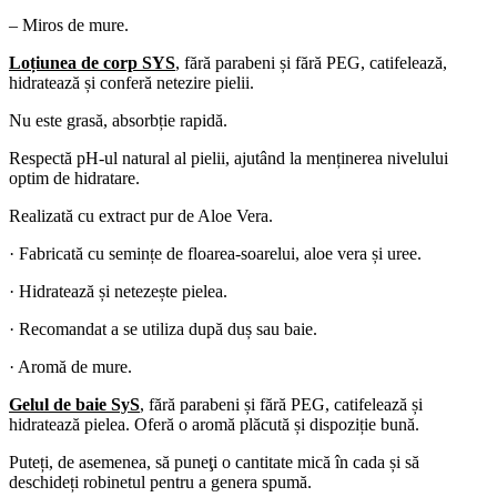
– Miros de mure.
Loțiunea de corp SYS
, fără parabeni și fără PEG, catifelează,
hidratează și conferă netezire pielii.
Nu este grasă, absorbție rapidă.
Respectă pH-ul natural al pielii, ajutând la menținerea nivelului
optim de hidratare.
Realizată cu extract pur de Aloe Vera.
· Fabricată cu semințe de floarea-soarelui, aloe vera și uree.
· Hidratează și netezește pielea.
· Recomandat a se utiliza după duș sau baie.
· Aromă de mure.
Gelul de baie SyS
, fără parabeni și fără PEG, catifelează și
hidratează pielea. Oferă o aromă plăcută și dispoziție bună.
Puteți, de asemenea, să puneţi o cantitate mică în cada și să
deschideți robinetul pentru a genera spumă.