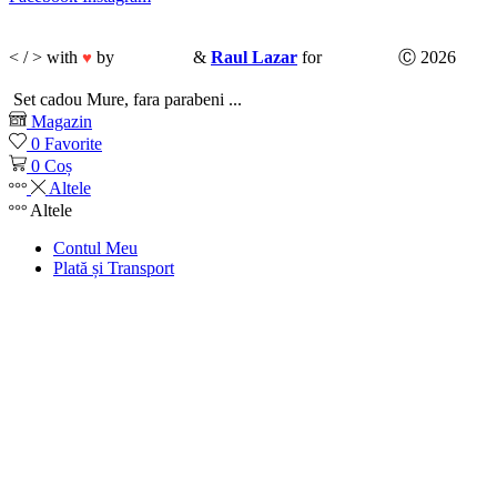
< / > with
by
CodeMix
&
Raul Lazar
for
Ubani.ro
Ⓒ 2026
♥
Set cadou Mure, fara parabeni ...
Magazin
0
Favorite
0
Coș
Altele
Altele
Contul Meu
Plată și Transport