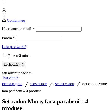
Contul meu
Username or email
*
Parolă
*
Lost password?
Ține-mă minte
Loghează-mă
sau autentifică-te cu
Facebook
/
/
/
Prima pagină
Cosmetice
Seturi cadou
Set cadou Mure,
fara parabeni – 4 produse
Set cadou Mure, fara parabeni – 4
produse