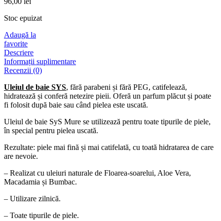
96,00
lei
Stoc epuizat
Adaugă la
favorite
Descriere
Informații suplimentare
Recenzii (0)
Uleiul de baie SYS
, fără parabeni și fără PEG, catifelează,
hidratează și conferă netezire pieii. Oferă un parfum plăcut și poate
fi folosit după baie sau când pielea este uscată.
Uleiul de baie SyS Mure se utilizează pentru toate tipurile de piele,
în special pentru pielea uscată.
Rezultate: piele mai fină și mai catifelată, cu toată hidratarea de care
are nevoie.
– Realizat cu uleiuri naturale de Floarea-soarelui, Aloe Vera,
Macadamia și Bumbac.
– Utilizare zilnică.
– Toate tipurile de piele.