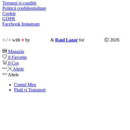
Termeni și condiții
Politică confidențialitate
Cookie
GDPR
Facebook
Instagram
< / > with
by
CodeMix
&
Raul Lazar
for
Ubani.ro
Ⓒ 2026
♥
Magazin
0
Favorite
0
Coș
Altele
Altele
Contul Meu
Plată și Transport