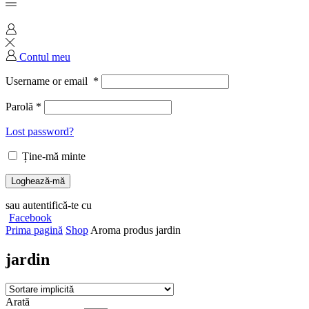
Contul meu
Username or email
*
Parolă
*
Lost password?
Ține-mă minte
Loghează-mă
sau autentifică-te cu
Facebook
Prima pagină
Shop
Aroma produs
jardin
jardin
Arată