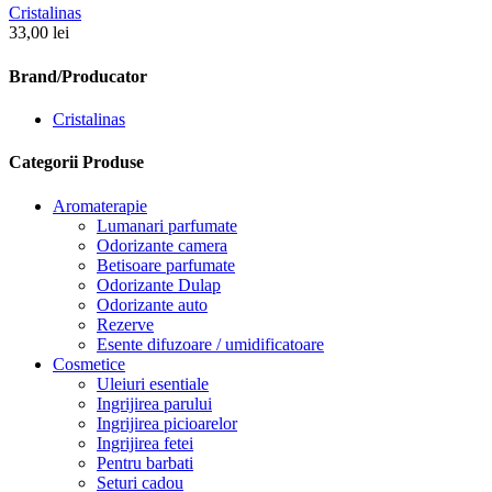
Cristalinas
33,00
lei
Brand/Producator
Cristalinas
Categorii Produse
Aromaterapie
Lumanari parfumate
Odorizante camera
Betisoare parfumate
Odorizante Dulap
Odorizante auto
Rezerve
Esente difuzoare / umidificatoare
Cosmetice
Uleiuri esentiale
Ingrijirea parului
Ingrijirea picioarelor
Ingrijirea fetei
Pentru barbati
Seturi cadou