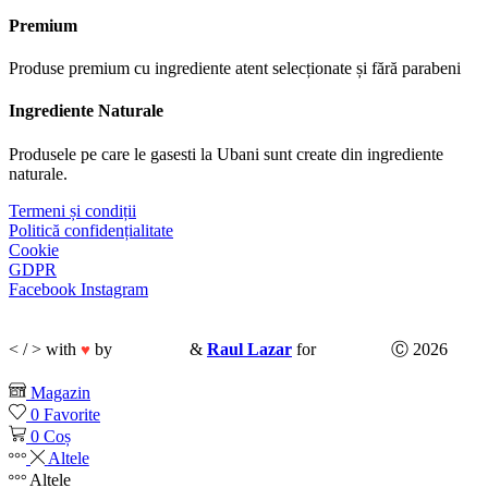
Premium
Produse premium cu ingrediente atent selecționate și fără parabeni
Ingrediente Naturale
Produsele pe care le gasesti la Ubani sunt create din ingrediente
naturale.​
Termeni și condiții
Politică confidențialitate
Cookie
GDPR
Facebook
Instagram
< / > with
by
CodeMix
&
Raul Lazar
for
Ubani.ro
Ⓒ 2026
♥
Magazin
0
Favorite
0
Coș
Altele
Altele