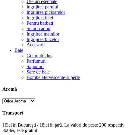
Uleiuri esentiale
Ingrijirea parului
Ingrijirea picioarelor
Ingrijirea fetei
Pentru barbati
Seturi cadou
Ingrjirea mainilor
Ingrijirea buzelor
Accesorii
Baie
Geluri de dus
Parfumuri
Sapunuri
Sare de baie
Bombe efervescente si perle
Aromă
Transport
10lei în București / 18lei în țară. La valori de peste 200 respectiv
300lei, este gratuit!