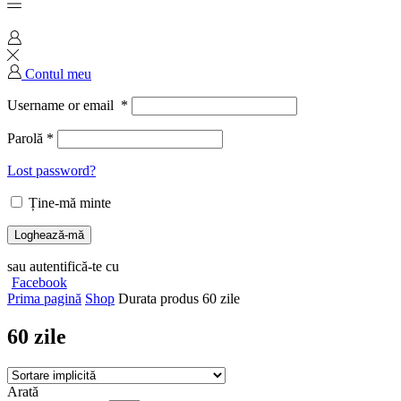
Contul meu
Username or email
*
Parolă
*
Lost password?
Ține-mă minte
Loghează-mă
sau autentifică-te cu
Facebook
Prima pagină
Shop
Durata produs
60 zile
60 zile
Arată