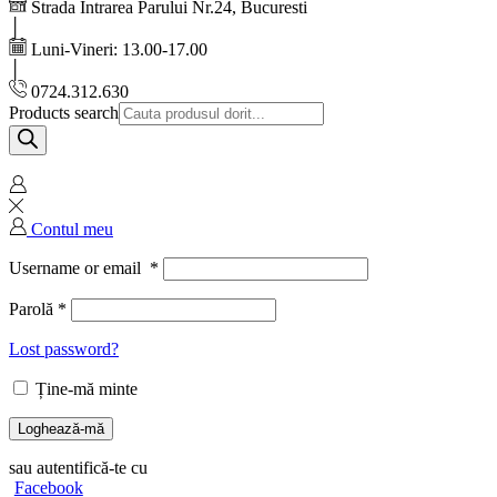
Strada Intrarea Parului Nr.24, Bucuresti
Luni-Vineri: 13.00-17.00
0724.312.630
Products search
Contul meu
Username or email
*
Parolă
*
Lost password?
Ține-mă minte
Loghează-mă
sau autentifică-te cu
Facebook