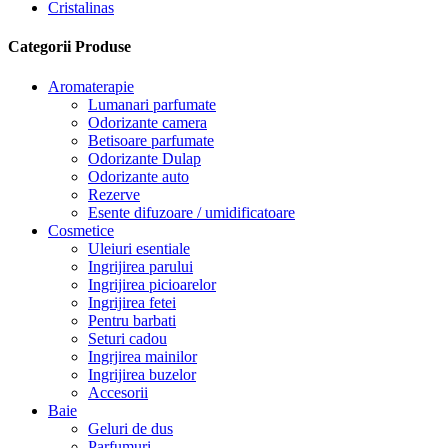
Cristalinas
Categorii Produse
Aromaterapie
Lumanari parfumate
Odorizante camera
Betisoare parfumate
Odorizante Dulap
Odorizante auto
Rezerve
Esente difuzoare / umidificatoare
Cosmetice
Uleiuri esentiale
Ingrijirea parului
Ingrijirea picioarelor
Ingrijirea fetei
Pentru barbati
Seturi cadou
Ingrjirea mainilor
Ingrijirea buzelor
Accesorii
Baie
Geluri de dus
Parfumuri