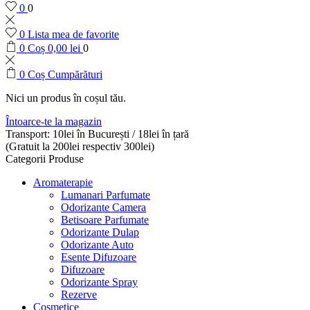
0
0
0
Lista mea de favorite
0
Coș
0,00
lei
0
0
Coș Cumpărături
Nici un produs în coșul tău.
Întoarce-te la magazin
Transport: 10lei în București / 18lei în țară
(Gratuit la 200lei respectiv 300lei)
Categorii Produse
Aromaterapie
Lumanari Parfumate
Odorizante Camera
Betisoare Parfumate
Odorizante Dulap
Odorizante Auto
Esente Difuzoare
Difuzoare
Odorizante Spray
Rezerve
Cosmetice