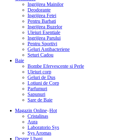
Ingrijirea Mainilor
Deodorante
Ingrijirea Fetei
Pentru Barbati
Ingrijirea Buzelor
Uleiuri Esentiale
Ingrijirea Parului
Pentru Sportivi
Geluri Antibacteriene
Seturi Cadou
Baie
Bombe Efervescente si Perle
Uleiuri corp
Geluri de Dus
Lotiuni de Corp
Parfumuri
Sapunuri
Sare de Baie
Magazin Online
Hot
Cristalinas
Aura
Laboratorio Sys
Sys Aromas
Despre Ubani