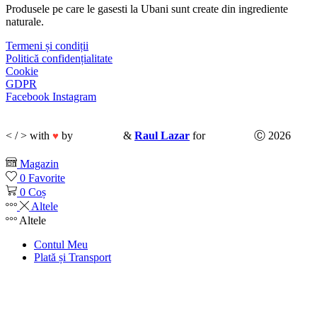
Produsele pe care le gasesti la Ubani sunt create din ingrediente
naturale.​
Termeni și condiții
Politică confidențialitate
Cookie
GDPR
Facebook
Instagram
< / > with
by
CodeMix
&
Raul Lazar
for
Ubani.ro
Ⓒ 2026
♥
Magazin
0
Favorite
0
Coș
Altele
Altele
Contul Meu
Plată și Transport