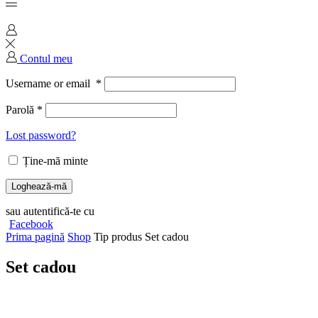
Contul meu
Username or email
*
Parolă
*
Lost password?
Ține-mă minte
Loghează-mă
sau autentifică-te cu
Facebook
Prima pagină
Shop
Tip produs
Set cadou
Set cadou