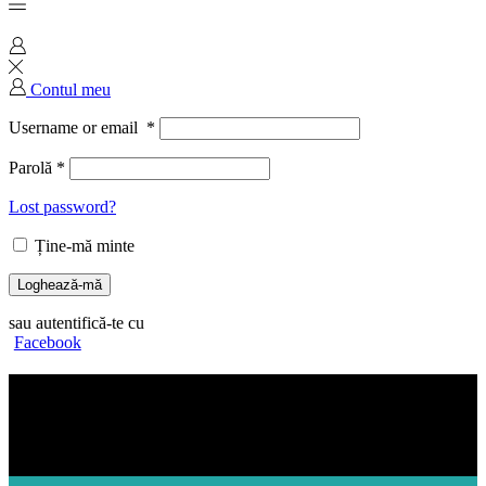
Contul meu
Username or email
*
Parolă
*
Lost password?
Ține-mă minte
Loghează-mă
sau autentifică-te cu
Facebook
Produse
Cristalinas