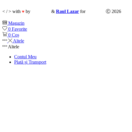
< / > with
by
CodeMix
&
Raul Lazar
for
Ubani.ro
Ⓒ 2026
♥
Magazin
0
Favorite
0
Coș
Altele
Altele
Contul Meu
Plată și Transport