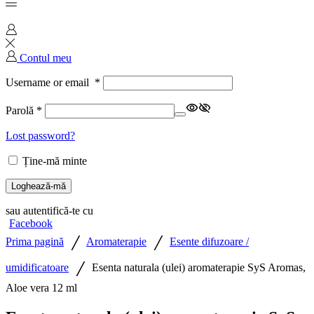
Contul meu
Username or email
*
Parolă
*
Lost password?
Ține-mă minte
Loghează-mă
sau autentifică-te cu
Facebook
/
/
Prima pagină
Aromaterapie
Esente difuzoare /
/
umidificatoare
Esenta naturala (ulei) aromaterapie SyS Aromas,
Aloe vera 12 ml