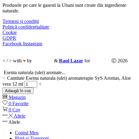
Produsele pe care le gasesti la Ubani sunt create din ingrediente
naturale.​
Termeni și condiții
Politică confidențialitate
Cookie
GDPR
Facebook
Instagram
< / > with
by
CodeMix
&
Raul Lazar
for
Ubani.ro
Ⓒ 2026
♥
Esenta naturala (ulei) aromate...
Cantitate Esenta naturala (ulei) aromaterapie SyS Aromas, Aloe
vera 12 ml
Adaugă în coș
Magazin
0
Favorite
0
Coș
Altele
Altele
Contul Meu
Plată și Transport