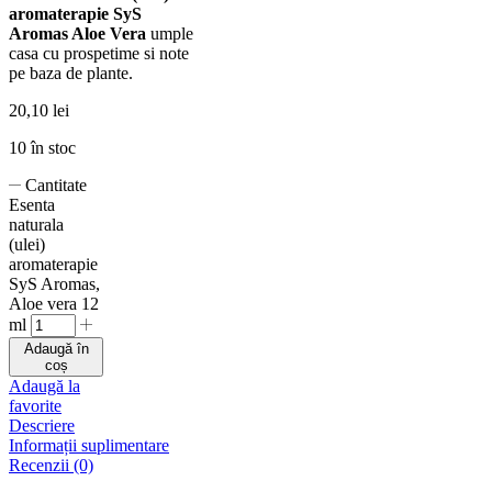
aromaterapie SyS
Aromas
Aloe Vera
umple
casa cu prospetime si note
pe baza de plante.
20,10
lei
10 în stoc
Cantitate
Esenta
naturala
(ulei)
aromaterapie
SyS Aromas,
Aloe vera 12
ml
Adaugă în
coș
Adaugă la
favorite
Descriere
Informații suplimentare
Recenzii (0)