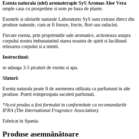
Esenta naturala (ulei) aromaterapie SyS Aromas
Aloe Vera
umple casa cu prospetime si note pe baza de plante.
Esentele si uleiurile naturale Laboratorio SyS sunt extrase direct din
produse naturale, cum ar fi frunze, fructe, flori sau radacini.
Fiecare esenta, prin proprietatile sale aromatice, actioneaza asupra
corpului nostru imbunatatind starea noastra de spirit si facilitand
relaxarea corpului si a mintii.
Instructiuni:
se adauga 3-5 picaturi de esenta si apa.
Sfaturi:
Esenta naturala poate fi de asemenea utilizata ca parfumant in alte
produse. Puteti reimprospata saculeti parfumati.
*Acest produs a fost formulat in conformitate cu recomandarile
IFRA (The International Fragrance Association).
Fabricat in Spania.
Produse asemnănătoare