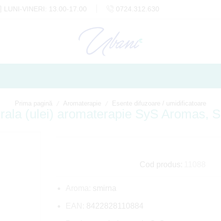
LUNI-VINERI: 13.00-17.00
0724.312.630
/
/
Prima pagină
Aromaterapie
Esente difuzoare / umidificatoare
rala (ulei) aromaterapie SyS Aromas, 
Cod produs:
11088
Aroma:
smirna
EAN:
8422828110884