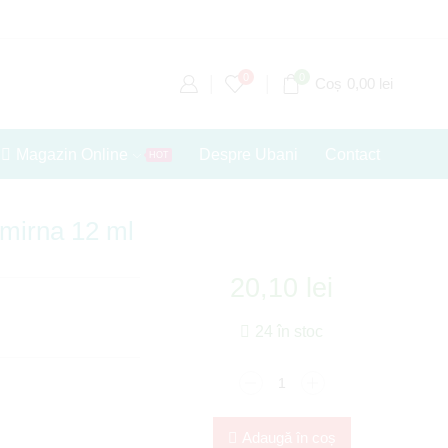
0
0
Coș
0,00
lei
Magazin Online
Despre Ubani
Contact
HOT
Smirna 12 ml
20,10
lei
24 în stoc
Adaugă în coș