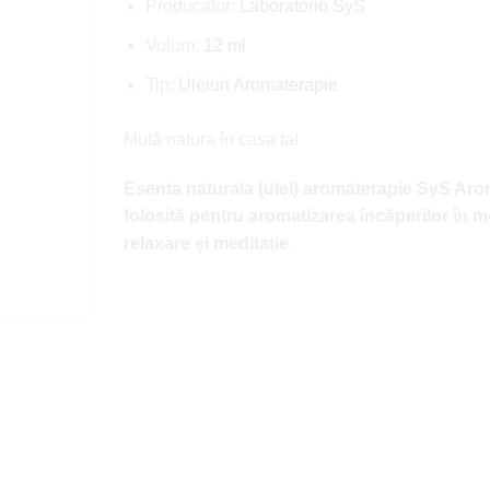
Producator:
Laboratorio SyS
Volum:
12 ml
Tip:
Uleiuri Aromaterapie
Mută natura în casa ta!
Esenta naturala (ulei) aromaterapie SyS Ar
folosită pentru aromatizarea încăperilor în 
relaxare și meditație.