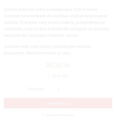
Esenta naturala (ulei) aromaterapie SyS Aromas
Cotonet ne aminteste de bumbac si lenjerie proaspat
spalata. O esenta care evoca natura, prospețimea si
curatenia, care va ține hainele din dulapuri cu aceasta
senzatie de neegalat a hainelor curate.
Cotonet este unul dintre parfumurile noastre
proaspete. Ideal primavara și vara.
20,10
lei
35 în stoc
Adaugă în coș
Adaugă la favorite