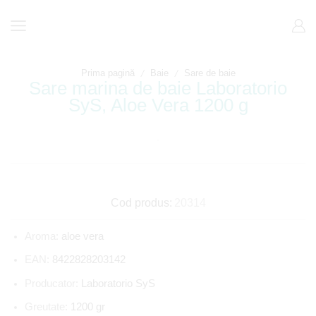
/
/
Prima pagină
Baie
Sare de baie
Sare marina de baie Laboratorio
SyS, Aloe Vera 1200 g
Cod produs:
20314
Aroma:
aloe vera
EAN:
8422828203142
Producator:
Laboratorio SyS
Greutate:
1200 gr