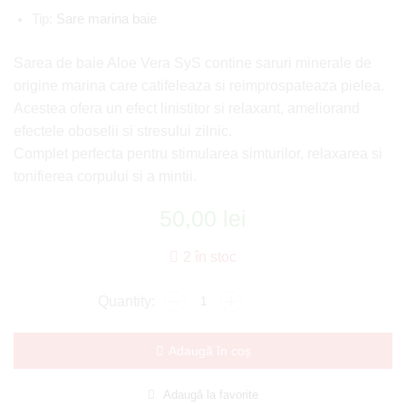
Tip:
Sare marina baie
Sarea de baie Aloe Vera SyS contine saruri minerale de
origine marina care catifeleaza si reimprospateaza pielea.
Acestea ofera un efect linistitor si relaxant, ameliorand
efectele oboselii si stresului zilnic.
Complet perfecta pentru stimularea simturilor, relaxarea si
tonifierea corpului si a mintii.
50,00
lei
2 în stoc
Adaugă în coș
Adaugă la favorite