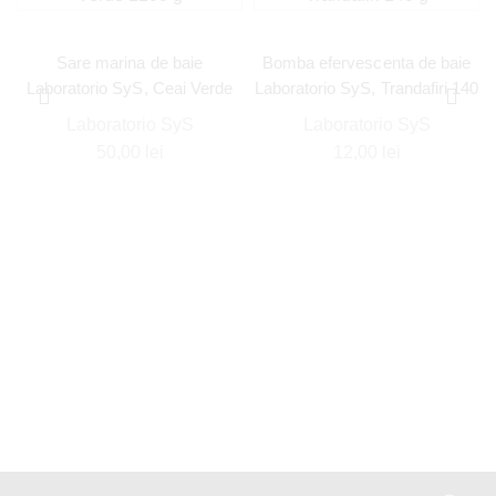
Sare marina de baie
Bomba efervescenta de baie
Laboratorio SyS, Ceai Verde
Laboratorio SyS, Trandafiri 140
1200 g
g
Laboratorio SyS
Laboratorio SyS
50,00
lei
12,00
lei