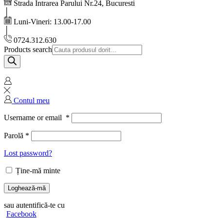
Strada Intrarea Parului Nr.24, Bucuresti
Luni-Vineri: 13.00-17.00
0724.312.630
Products search
Contul meu
Username or email
*
Parolă
*
Lost password?
Ține-mă minte
Loghează-mă
sau autentifică-te cu
Facebook