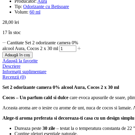
Producator:
Aura
Tip:
Odorizante cu Betisoare
Volum:
60 ml
28,00
lei
17 în stoc
Cantitate Set 2 odorizante camera 0%
alcool Aura, Cocos 2 x 30 ml
Adaugă în coș
Adaugă la favorite
Descriere
Informații suplimentare
Recenzii (0)
Set 2 odorizante camera 0% alcool Aura, Cocos 2 x 30 ml
Cocos – Un parfum cald si dulce
care evoca apusurile de soare, plimb
Aceasta aroma are o iesire cu arome de unt, nuca de cocos si lamaie. 
Alege-ti aroma preferata si decoreaza-ti casa cu un design simplu 
Dureaza peste
30 zile
– testat la o temperatura constanta de 22 
Contine uleiuri esentiale naturale.