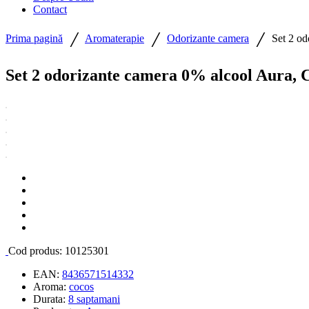
Contact
/
/
/
Prima pagină
Aromaterapie
Odorizante camera
Set 2 od
Set 2 odorizante camera 0% alcool Aura, C
Cod produs:
10125301
EAN:
8436571514332
Aroma:
cocos
Durata:
8 saptamani