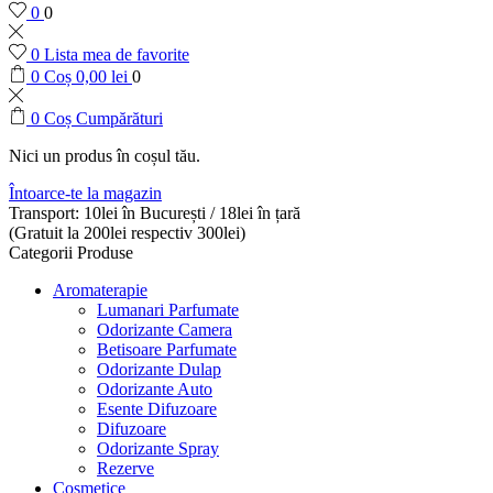
0
0
0
Lista mea de favorite
0
Coș
0,00
lei
0
0
Coș Cumpărături
Nici un produs în coșul tău.
Întoarce-te la magazin
Transport: 10lei în București / 18lei în țară
(Gratuit la 200lei respectiv 300lei)
Categorii Produse
Aromaterapie
Lumanari Parfumate
Odorizante Camera
Betisoare Parfumate
Odorizante Dulap
Odorizante Auto
Esente Difuzoare
Difuzoare
Odorizante Spray
Rezerve
Cosmetice