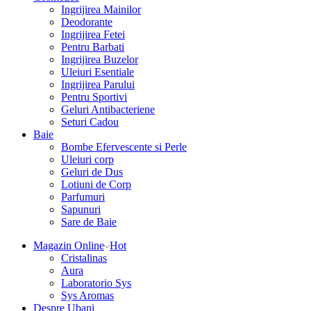
Ingrijirea Mainilor
Deodorante
Ingrijirea Fetei
Pentru Barbati
Ingrijirea Buzelor
Uleiuri Esentiale
Ingrijirea Parului
Pentru Sportivi
Geluri Antibacteriene
Seturi Cadou
Baie
Bombe Efervescente si Perle
Uleiuri corp
Geluri de Dus
Lotiuni de Corp
Parfumuri
Sapunuri
Sare de Baie
Magazin Online
Hot
Cristalinas
Aura
Laboratorio Sys
Sys Aromas
Despre Ubani