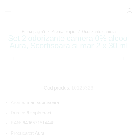
/
/
Prima pagină
Aromaterapie
Odorizante camera
Set 2 odorizante camera 0% alcool
Aura, Scortisoara si mar 2 x 30 ml
Cod produs:
10125326
Aroma:
mar
,
scortisoara
Durata:
8 saptamani
EAN:
8436571514448
Producator:
Aura