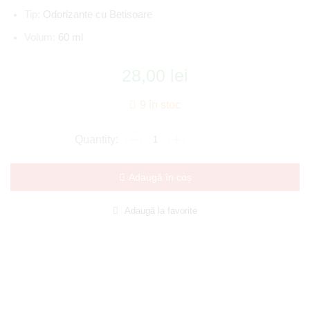
Tip:
Odorizante cu Betisoare
Volum:
60 ml
28,00
lei
9 în stoc
Adaugă în coș
Adaugă la favorite