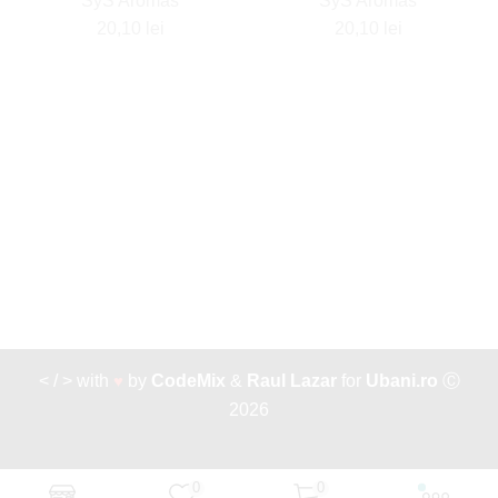
SyS Aromas
SyS Aromas
20,10
lei
20,10
lei
< / > with
♥
by
CodeMix
&
Raul Lazar
for
Ubani.ro
Ⓒ
2026
0
0