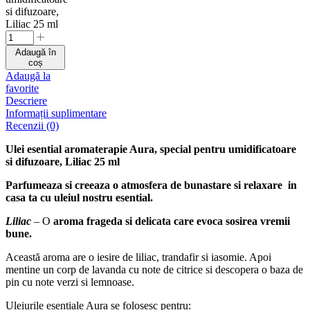
si difuzoare,
Liliac 25 ml
Adaugă în
coș
Adaugă la
favorite
Descriere
Informații suplimentare
Recenzii (0)
Ulei esential aromaterapie Aura, special pentru umidificatoare
si difuzoare, Liliac 25 ml
Parfumeaza si creeaza o atmosfera de bunastare si relaxare in
casa ta cu uleiul nostru esential.
Liliac
– O
aroma frageda si delicata care evoca sosirea vremii
bune.
Această aroma are o iesire de liliac, trandafir si iasomie. Apoi
mentine un corp de lavanda cu note de citrice si descopera o baza de
pin cu note verzi si lemnoase.
Uleiurile esentiale Aura se folosesc pentru: