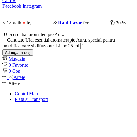
GDPR
Facebook
Instagram
< / > with
by
CodeMix
&
Raul Lazar
for
Ubani.ro
Ⓒ 2026
♥
Ulei esential aromaterapie Aur...
Cantitate Ulei esential aromaterapie Aura, special pentru
umidificatoare si difuzoare, Liliac 25 ml
Adaugă în coș
Magazin
0
Favorite
0
Coș
Altele
Altele
Contul Meu
Plată și Transport