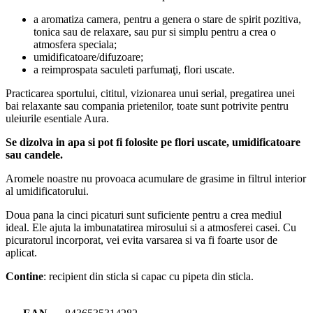
a aromatiza camera, pentru a genera o stare de spirit pozitiva,
tonica sau de relaxare, sau pur si simplu pentru a crea o
atmosfera speciala;
umidificatoare/difuzoare;
a reimprospata saculeti parfumaţi, flori uscate.
Practicarea sportului, cititul, vizionarea unui serial, pregatirea unei
bai relaxante sau compania prietenilor, toate sunt potrivite pentru
uleiurile esentiale Aura.
Se dizolva in apa si pot fi folosite pe flori uscate, umidificatoare
sau candele.
Aromele noastre nu provoaca acumulare de grasime in filtrul interior
al umidificatorului.
Doua pana la cinci picaturi sunt suficiente pentru a crea mediul
ideal. Ele ajuta la imbunatatirea mirosului si a atmosferei casei. Cu
picuratorul incorporat, vei evita varsarea si va fi foarte usor de
aplicat.
Contine
: recipient din sticla si capac cu pipeta din sticla.