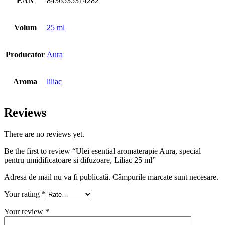
EAN
8436535314282
Volum
25 ml
Producator
Aura
Aroma
liliac
Reviews
There are no reviews yet.
Be the first to review “Ulei esential aromaterapie Aura, special
pentru umidificatoare si difuzoare, Liliac 25 ml”
Adresa de mail nu va fi publicată. Câmpurile marcate sunt necesare.
Your rating
*
Your review
*