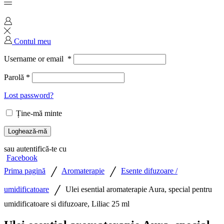
Contul meu
Username or email
*
Parolă
*
Lost password?
Ține-mă minte
Loghează-mă
sau autentifică-te cu
Facebook
/
/
Prima pagină
Aromaterapie
Esente difuzoare /
/
umidificatoare
Ulei esential aromaterapie Aura, special pentru
umidificatoare si difuzoare, Liliac 25 ml